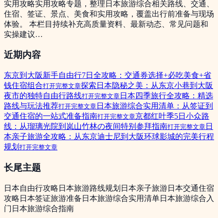
实用攻略
实用攻略专题，整理日本旅游综合相关路线、交通、
住宿、签证、景点、美食和实用攻略，覆盖出行前准备与现场
体验。 本栏目持续补充高质量资料、最新动态、常见问题和
实操建议…
近期内容
东京到大阪新手自由行7日全攻略：交通券选择+必吃美食+省
钱住宿组合
探索日本隐秘之美：从东京小巷到大阪
打开完整文章
夜市的独特自由行路线
日本四季旅行全攻略：精选
打开完整文章
路线与玩法推荐
日本旅游综合实用清单：从签证到
打开完整文章
交通住宿的一站式准备指南
京都红叶季5日小众路
打开完整文章
线：从瑠璃光院到岚山竹林の夜间特别参拜指南
日
打开完整文章
本亲子旅游全攻略：从东京迪士尼到大阪环球影城的完美行程
规划
打开完整文章
长尾主题
日本自由行攻略
日本旅游路线规划
日本亲子旅游
日本交通住宿
攻略
日本签证旅游准备
日本旅游综合实用清单
日本旅游综合入
门
日本旅游综合指南