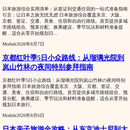
日本旅游综合实用清单：从签证到交通住宿的一站式准备指南
引言：让日本之旅无忧无虑 日本旅游综合覆盖东京、大阪、
京都、签证、交通、美食、住宿和自由行路线。首页提供多城
市路线组合、预算分配、换乘建议、季节玩法和材料准备提
醒，适合从零开始规划日…
Module
2026年8月7日
京都红叶季5日小众路线：从瑠璃光院到
岚山竹林の夜间特别参拜指南
京都红叶季5日小众路线：从瑠璃光院到岚山竹林の夜间特别
参拜指南 日本旅游综合覆盖东京、大阪、京都、签证、交
通、美食、住宿和自由行路线。首页提供多城市路线组合、预
算分配、换乘建议、季节玩法和材料准备提醒，适合从零开始
规划日本旅行。
Module
2026年8月6日
日本亲子旅游全攻略：从东京迪士尼到大